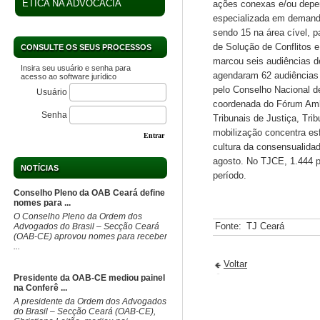
ÉTICA NA ADVOCACIA
ações conexas e/ou depen
especializada em demanda
sendo 15 na área cível, p
de Solução de Conflitos e
CONSULTE OS SEUS PROCESSOS
marcou seis audiências de
Insira seu usuário e senha para
agendaram 62 audiências 
acesso ao software jurídico
pelo Conselho Nacional 
Usuário
coordenada do Fórum Ambi
Senha
Tribunais de Justiça, Tri
mobilização concentra esf
Entrar
cultura da consensualidad
agosto. No TJCE, 1.444 p
NOTÍCIAS
período.
Conselho Pleno da OAB Ceará define
nomes para ...
O Conselho Pleno da Ordem dos
Fonte:
TJ Ceará
Advogados do Brasil – Secção Ceará
(OAB-CE) aprovou nomes para receber
...
Voltar
Presidente da OAB-CE mediou painel
na Conferê ...
A presidente da Ordem dos Advogados
do Brasil – Secção Ceará (OAB-CE),