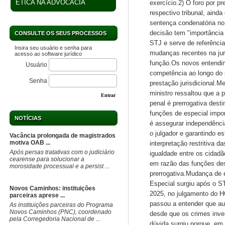
ÉTICA NA ADVOCACIA
exercício.2) O foro por p
respectivo tribunal, aind
sentença condenatória no 
decisão tem "importância 
CONSULTE OS SEUS PROCESSOS
STJ e serve de referência
Insira seu usuário e senha para
mudanças recentes na juri
acesso ao software jurídico
função.Os novos entendi
Usuário
competência ao longo do 
Senha
prestação jurisdicional.M
ministro ressaltou que a p
Entrar
penal é prerrogativa dest
funções de especial import
NOTÍCIAS
é assegurar independência
o julgador e garantindo e
Vacância prolongada de magistrados
motiva OAB ...
interpretação restritiva d
Após persas tratativas com o judiciário
igualdade entre os cidad
cearense para solucionar a
em razão das funções des
morosidade processual e a persist ...
prerrogativa.Mudança de 
Especial surgiu após o S
Novos Caminhos: instituições
2025, no julgamento do H
parceiras aprese ...
passou a entender que au
As instituições parceiras do Programa
Novos Caminhos (PNC), coordenado
desde que os crimes inve
pela Corregedoria Nacional de ...
dúvida surgiu porque, em 