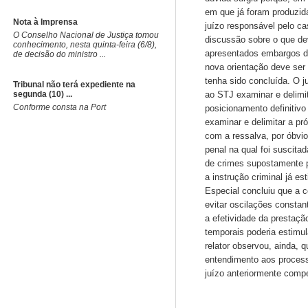
em que já foram produzid
Nota à Imprensa
juízo responsável pelo c
O Conselho Nacional de Justiça tomou
discussão sobre o que dev
conhecimento, nesta quinta-feira (6/8),
apresentados embargos d
de decisão do ministro ...
nova orientação deve ser
tenha sido concluída. O j
Tribunal não terá expediente na
segunda (10) ...
ao STJ examinar e delimi
Conforme consta na Port
posicionamento definitivo
examinar e delimitar a pr
com a ressalva, por óbvio
penal na qual foi suscit
de crimes supostamente p
a instrução criminal já e
Especial concluiu que a 
evitar oscilações consta
a efetividade da prestaçã
temporais poderia estimul
relator observou, ainda, 
entendimento aos process
juízo anteriormente comp