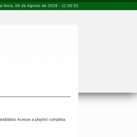
a-feira
,
06 de Agosto de 2026
-
11:50:52
andidatos Acesse a playlist completa