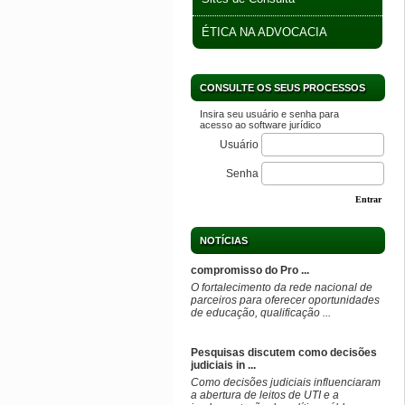
ÉTICA NA ADVOCACIA
CONSULTE OS SEUS PROCESSOS
Insira seu usuário e senha para
acesso ao software jurídico
Usuário
Senha
Entrar
NOTÍCIAS
Boletim TST: informação jurídica e
novidades ...
O perfil do Tribunal Superior do
Trabalho (TST) no Instagram tem uma
novidade: o Boletim TST. O nov ...
Encontro nacional reafirma
compromisso do Pro ...
O fortalecimento da rede nacional de
parceiros para oferecer oportunidades
de educação, qualificação ...