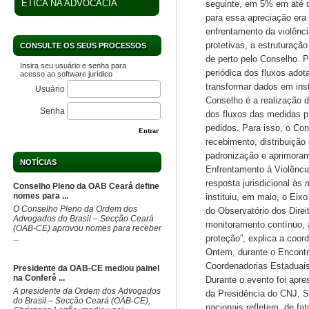
ÉTICA NA ADVOCACIA
seguinte, em 5% em até 
para essa apreciação era 
enfrentamento da violênc
protetivas, a estruturaçã
CONSULTE OS SEUS PROCESSOS
de perto pelo Conselho. P
Insira seu usuário e senha para
periódica dos fluxos ado
acesso ao software jurídico
transformar dados em ins
Usuário
Conselho é a realização d
Senha
dos fluxos das medidas pr
pedidos. Para isso, o Con
Entrar
recebimento, distribuição
padronização e aprimorame
NOTÍCIAS
Enfrentamento à Violênci
resposta jurisdicional às
Conselho Pleno da OAB Ceará define
nomes para ...
instituiu, em maio, o Ei
O Conselho Pleno da Ordem dos
do Observatório dos Direi
Advogados do Brasil – Secção Ceará
monitoramento contínuo, à
(OAB-CE) aprovou nomes para receber
...
proteção”, explica a coor
Ontem, durante o Encontr
Coordenadorias Estaduais 
Presidente da OAB-CE mediou painel
na Conferê ...
Durante o evento foi apre
A presidente da Ordem dos Advogados
da Presidência do CNJ, Su
do Brasil – Secção Ceará (OAB-CE),
nacionais refletem, de fa