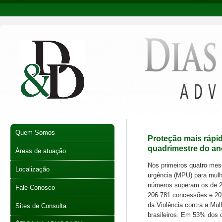
Quem Somos
Proteção mais rápid
quadrimestre do an
Áreas de atuação
Nos primeiros quatro mese
Localização
urgência (MPU) para mulh
números superam os de 2
Fale Conosco
206.781 concessões e 20
da Violência contra a Mul
Sites de Consulta
brasileiros. Em 53% dos 