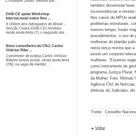
Christiane Leitão, mediou pai ...
também disseminar boas pr
inconsistências e revela
OAB-CE apoia Workshop
Nos casos de MPUs analis
Internacional sobre Res ...
problemas estruturais, co
A Ordem dos Advogados do Brasil –
Secção Ceará (OAB-CE) recebeu
mesmo tempo, foram mape
nesta sexta-feira (7), o segundo dia ...
procedimentos, o uso de 
melhorias do plantão judi
Novo conselheiro do CNJ, Carlos
nesta terça mostra que a 
Vinícius Ribe ...
existe um conjunto relev
O promotor de justiça Carlos Vinícius
mulheres. “Estamos organ
Ribeiro tomou posse, nesta sexta-feira
(7/8), na vaga de membr ...
como instrumento de gest
programa Justiça Plural,
da Mulher. Foto: Rômulo
Agência CNJ de Notícias 
efetivas do Judiciário, d
Fonte:
Conselho Naciona
Voltar