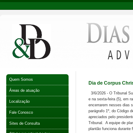
Quem Somos
Dia de Corpus Chris
Áreas de atuação
3/6/2026 - O Tribunal Sup
e na sexta-feira (5), em 
Localização
encerrarem nesses dias se
parágrafo 1º, do Código d
Fale Conosco
apreciados pelo president
Tribunal. A equipe de pla
Sites de Consulta
plantão funciona durante